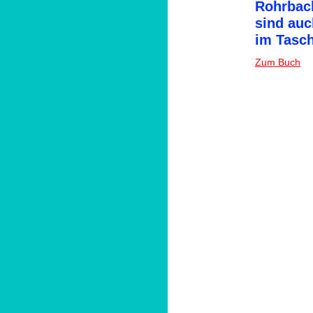
Rohrbac
sind au
im Tasch
Zum Buch