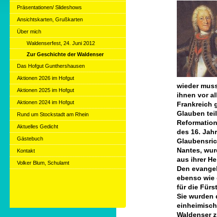
Präsentationen/ Slideshows
Ansichtskarten, Grußkarten
Über mich
Waldenserfest, 24. Juni 2012
Zur Geschichte der Waldenser
Das Hofgut Gunthershausen
Aktionen 2026 im Hofgut
wieder musst
Aktionen 2025 im Hofgut
ihnen vor a
Aktionen 2024 im Hofgut
Frankreich 
Glauben tei
Rund um Stockstadt am Rhein
Reformation
Aktuelles Gedicht
des 16. Jah
Gästebuch
Glaubensric
Nantes, wur
Kontakt
aus ihrer He
Volker Blum, Schulamt
Den evangel
ebenso wie 
für die Fürs
Sie wurden 
einheimisch
Waldenser z