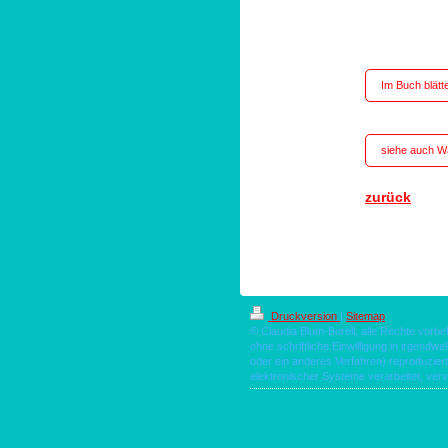
Im Buch blätt
siehe auch W
zurück
Druckversion
|
Sitemap
© Claudia Blum-Borell, alle Rechte vorbe
ohne schriftliche Einwilligung in irgendw
oder ein anderes Verfahren) reproduzie
elektronischer Systeme verarbeitet, vervi