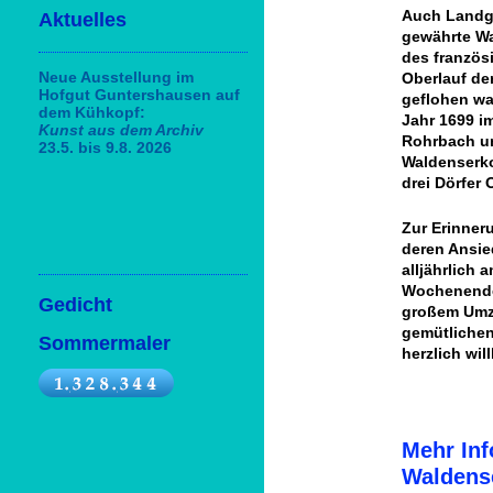
Auch Landgr
Aktuelles
gewährte Wa
des französi
Neue Ausstellung im
Oberlauf de
Hofgut Guntershausen auf
geflohen wa
dem Kühkopf:
Jahr 1699 i
Kunst aus dem Archiv
Rohrbach un
23.5. bis 9.8. 2026
Waldenserko
drei Dörfer
Zur Erinner
deren Ansie
alljährlich
Wochenende 
Gedicht
großem Umzu
gemütlichen
Sommermaler
herzlich wi
Mehr Inf
Waldense