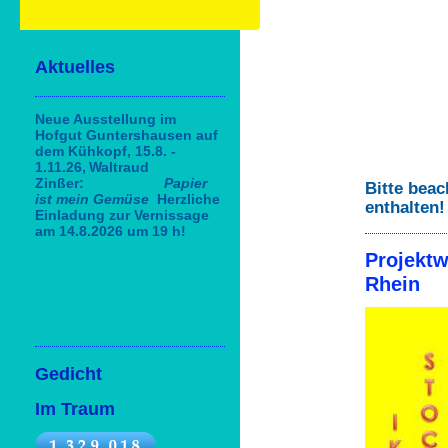
Aktuelles
Neue Ausstellung im
Hofgut Guntershausen auf
dem Kühkopf, 15.8. -
1.11.26,
Waltraud
Zinßer:
Papier
Bitte beac
ist mein Gemüse
Herzliche
enthalten!
Einladung zur Vernissage
am 14.8.2026 um 19 h!
Projektw
Rhein
Gedicht
Im Traum