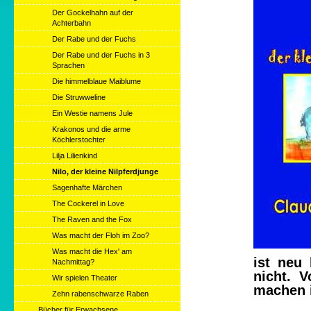
Der Gockelhahn auf der
Achterbahn
Der Rabe und der Fuchs
Der Rabe und der Fuchs in 3
Sprachen
Die himmelblaue Maiblume
Die Struwweline
Ein Westie namens Jule
Krakonos und die arme
Köchlerstochter
Lilja Lilienkind
Nilo, der kleine Nilpferdjunge
Sagenhafte Märchen
The Cockerel in Love
The Raven and the Fox
Was macht der Floh im Zoo?
Was macht die Hex' am
ist neu
Nachmittag?
nicht. 
Wir spielen Theater
machen 
Zehn rabenschwarze Raben
Bücher für Erwachsene