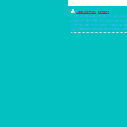
Druckversion
|
Sitemap
© Claudia Blum-Borell, alle Rechte vorbe
ohne schriftliche Einwilligung in irgendw
oder ein anderes Verfahren) reproduzie
elektronischer Systeme verarbeitet, vervi