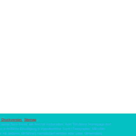
Druckversion
|
Sitemap
laudia Blum-Borell, alle Rechte vorbehalten: Kein Teil dieser Homepage darf
e schriftliche Einwilligung in irgendwelcher Form (Fotographie, Mikrofilm
r ein anderes Verfahren) reproduziert werden oder unter Verwendung