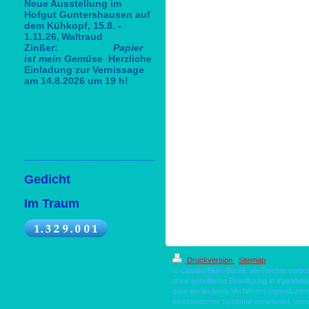
Neue Ausstellung im
Hofgut Guntershausen auf
dem Kühkopf, 15.8. -
1.11.26,
Waltraud
Zinßer:
Papier
ist mein Gemüse
Herzliche
Einladung zur Vernissage
am 14.8.2026 um 19 h!
Gedicht
Im Traum
Druckversion
|
Sitemap
© Claudia Blum-Borell, alle Rechte vorbe
ohne schriftliche Einwilligung in irgendw
oder ein anderes Verfahren) reproduzie
elektronischer Systeme verarbeitet, vervi