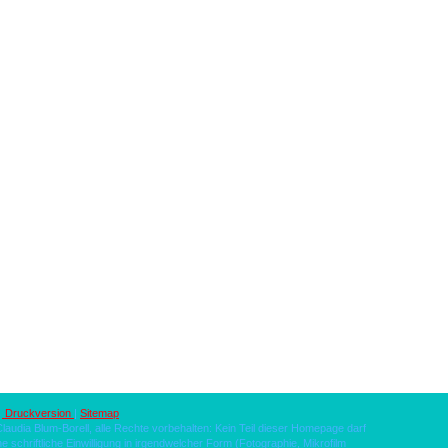
Druckversion
|
Sitemap
laudia Blum-Borell, alle Rechte vorbehalten: Kein Teil dieser Homepage darf
e schriftliche Einwilligung in irgendwelcher Form (Fotographie, Mikrofilm